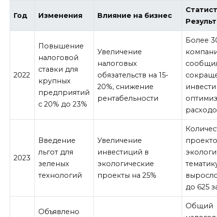
Статист
Год
Изменения
Влияние на бизнес
Резуль
Более 3
Повышение
Увеличение
компан
налоговой
налоговых
сообщи
ставки для
2022
обязательств на 15-
сокращ
крупных
20%, снижение
инвести
предприятий
рентабельности
оптими
с 20% до 23%
расходо
Количес
Введение
Увеличение
проекто
льгот для
инвестиций в
экологи
2023
зеленых
экологические
тематик
технологий
проекты на 25%
выросло
до 625 з
Общий
Объявлено