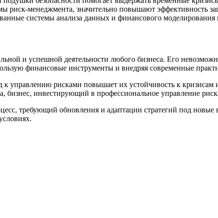
подушки безопасности помогает выдержать временные кризисы
ы риск-менеджмента, значительно повышают эффективность за
ванные системы анализа данных и финансового моделирования 
ьной и успешной деятельности любого бизнеса. Его невозможно
спользую финансовые инструменты и внедряя современные практ
 к управлению рисками повышает их устойчивость к кризисам и
та, бизнес, инвестирующий в профессиональное управление риск
оцесс, требующий обновления и адаптации стратегий под новые
условиях.