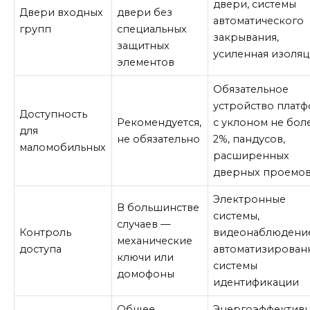
двери, системы
Двери входных
двери без
автоматического
групп
специальных
закрывания,
защитных
усиленная изоляц
элементов
Обязательное
устройство плат
Доступность
Рекомендуется,
с уклоном не бол
для
не обязательно
2%, пандусов,
маломобильных
расширенных
дверных проемо
Электронные
В большинстве
системы,
случаев —
Контроль
видеонаблюдение
механические
доступа
автоматизирован
ключи или
системы
домофоны
идентификации
Общее
Энергоэффектив