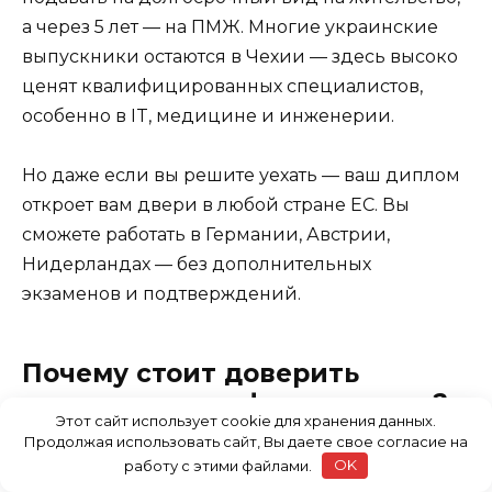
а через 5 лет — на ПМЖ. Многие украинские
выпускники остаются в Чехии — здесь высоко
ценят квалифицированных специалистов,
особенно в IT, медицине и инженерии.
Но даже если вы решите уехать — ваш диплом
откроет вам двери в любой стране ЕС. Вы
сможете работать в Германии, Австрии,
Нидерландах — без дополнительных
экзаменов и подтверждений.
Почему стоит доверить
подготовку профессионалам?
Этот сайт использует cookie для хранения данных.
Продолжая использовать сайт, Вы даете свое согласие на
Теоретически, вы можете пройти весь путь
работу с этими файлами.
OK
самостоятельно: найти курсы, сдать экзамены,