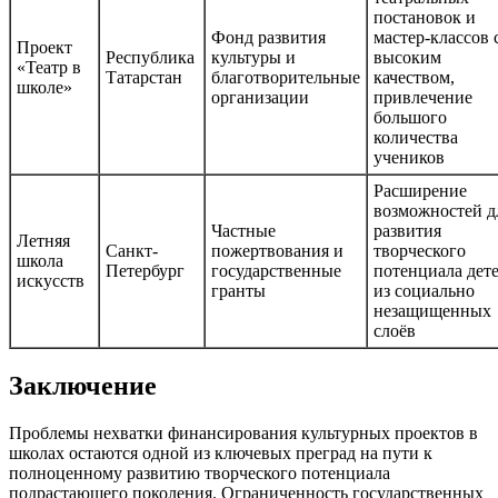
постановок и
Фонд развития
мастер-классов 
Проект
Республика
культуры и
высоким
«Театр в
Татарстан
благотворительные
качеством,
школе»
организации
привлечение
большого
количества
учеников
Расширение
возможностей д
Частные
развития
Летняя
Санкт-
пожертвования и
творческого
школа
Петербург
государственные
потенциала дет
искусств
гранты
из социально
незащищенных
слоёв
Заключение
Проблемы нехватки финансирования культурных проектов в
школах остаются одной из ключевых преград на пути к
полноценному развитию творческого потенциала
подрастающего поколения. Ограниченность государственных