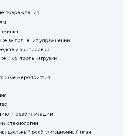
ие повреждения
авм
азминка
ике выполнения упражнений
редств и экипировки
ке и контроль нагрузки
ложные мероприятия
ция
тво
нию и реабилитации
ных технологий
ивидуальный реабилитационный план