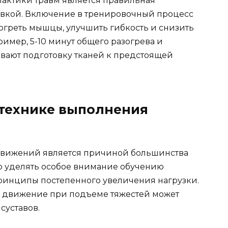
актики травм является правильная
овкой. Включение в тренировочный процесс
огреть мышцы, улучшить гибкость и снизить
ример, 5-10 минут общего разогрева и
ают подготовку тканей к предстоящей
технике выполнения
движений является причиной большинства
о уделять особое внимание обучению
ринципы постепенного увеличения нагрузки.
 движение при подъеме тяжестей может
суставов.