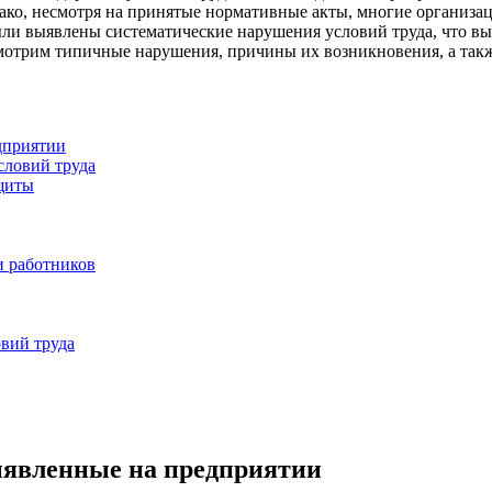
нако, несмотря на принятые нормативные акты, многие организ
были выявлены систематические нарушения условий труда, что в
смотрим типичные нарушения, причины их возникновения, а так
дприятии
словий труда
щиты
и работников
вий труда
ыявленные на предприятии