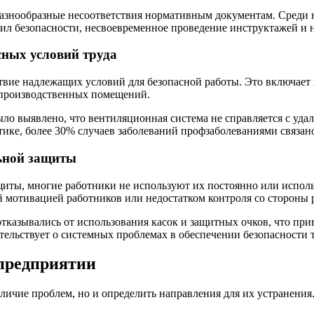
разнообразные несоответствия нормативным документам. Среди
вил безопасности, несвоевременное проведение инструктажей и
сных условий труда
твие надлежащих условий для безопасной работы. Это включает
 производственных помещений.
ло выявлено, что вентиляционная система не справляется с уда
тике, более 30% случаев заболеваний профзаболеваниями связа
ьной защиты
иты, многие работники не используют их постоянно или использ
ой мотивацией работников или недостатком контроля со стороны 
отказывались от использования касок и защитных очков, что при
тельствует о системных проблемах в обеспечении безопасности т
предприятии
личие проблем, но и определить направления для их устранени