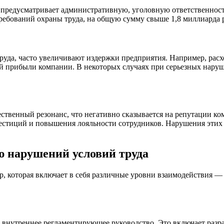
о предусматривает административную, уголовную ответственность
ребований охраны труда, на общую сумму свыше 1,8 миллиарда 
уда, часто увеличивают издержки предприятия. Например, расх
ой прибыли компании. В некоторых случаях при серьезных нару
ственный резонанс, что негативно сказывается на репутации ко
естиций и повышения лояльности сотрудников. Нарушения этих
 нарушений условий труда
р, которая включает в себя различные уровни взаимодействия —
 внутреннее регламентирующее руководство. Это включает разр