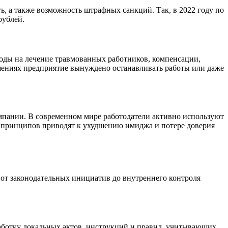
, а также возможность штрафных санкций. Так, в 2022 году по
рублей.
оды на лечение травмованных работников, компенсации,
шениях предприятие вынуждено останавливать работы или даже
мпании. В современном мире работодатели активно используют
 принципов приводят к ухудшению имиджа и потере доверия
 от законодательных инициатив до внутреннего контроля
аботку локальных актов, инструкций и правил, учитывающих