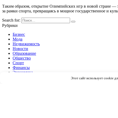
Таким образом, открытие Олимпийских игр в новой стране — 
за рамки спорта, превращаясь в мощное государственное и ку
Search for:
Рубрики
Бизнес
Мода
Недвижимость
Новости
Образование
Общество
Спорт
Финансы
Экономика
Этот сайт использует cookie д
Вам также может понравиться
Групповая психотерапия: почему в компании легче исцелиться,
Представьте себе: вы сидите в уютной комнате, вокруг
Открытие новых торговых точек за пределами столицы
Расширение торговых сетей за пределы крупных городов