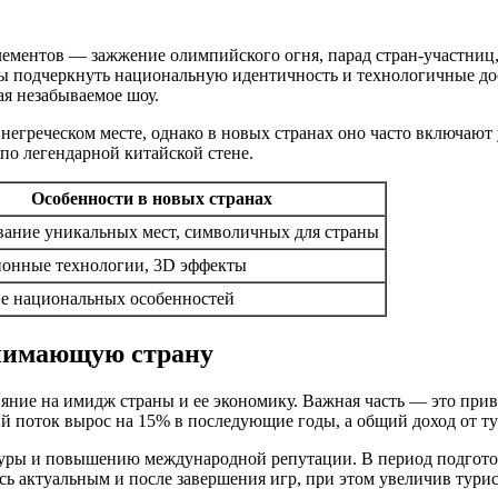
ментов — зажжение олимпийского огня, парад стран-участниц, 
ы подчеркнуть национальную идентичность и технологичные дос
я незабываемое шоу.
егреческом месте, однако в новых странах оно часто включают 
 по легендарной китайской стене.
Особенности в новых странах
вание уникальных мест, символичных для страны
онные технологии, 3D эффекты
е национальных особенностей
нимающую страну
ние на имидж страны и ее экономику. Важная часть — это прив
 поток вырос на 15% в последующие годы, а общий доход от ту
уры и повышению международной репутации. В период подготов
ь актуальным и после завершения игр, при этом увеличив турис