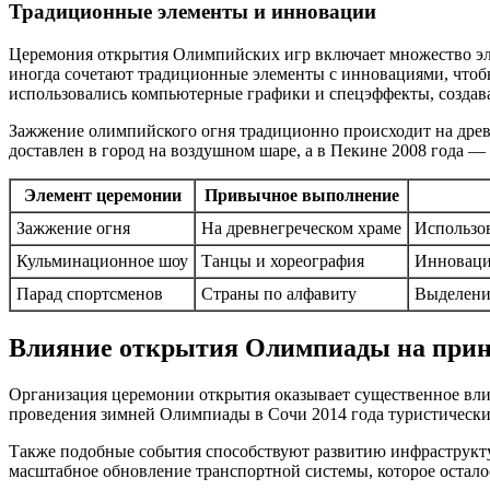
Традиционные элементы и инновации
Церемония открытия Олимпийских игр включает множество эле
иногда сочетают традиционные элементы с инновациями, чтоб
использовались компьютерные графики и спецэффекты, создава
Зажжение олимпийского огня традиционно происходит на древн
доставлен в город на воздушном шаре, а в Пекине 2008 года —
Элемент церемонии
Привычное выполнение
Зажжение огня
На древнегреческом храме
Использо
Кульминационное шоу
Танцы и хореография
Инноваци
Парад спортсменов
Страны по алфавиту
Выделени
Влияние открытия Олимпиады на при
Организация церемонии открытия оказывает существенное влия
проведения зимней Олимпиады в Сочи 2014 года туристический
Также подобные события способствуют развитию инфраструкт
масштабное обновление транспортной системы, которое осталос