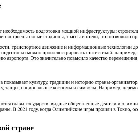
е
т необходимость подготовки мощной инфраструктуры: строитель
и построены новые стадионы, трассы и отели, что позволило при
сности, транспортное движение и информационные технологии д
и подготовки можно проиллюстрировать статистикой: например,
ю аэропорта. Это значительно повысило качество перемещения л
показывает культуру, традиции и историю страны-организатора.
у, танцы, национальные костюмы и символы. Например, церемон
ются главы государств, видные общественные деятели и олимп
аны. В 2021 году, когда Олимпийские игры прошли в Токио, ос
ой стране