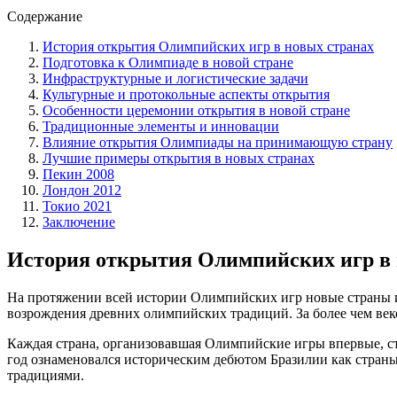
Содержание
История открытия Олимпийских игр в новых странах
Подготовка к Олимпиаде в новой стране
Инфраструктурные и логистические задачи
Культурные и протокольные аспекты открытия
Особенности церемонии открытия в новой стране
Традиционные элементы и инновации
Влияние открытия Олимпиады на принимающую страну
Лучшие примеры открытия в новых странах
Пекин 2008
Лондон 2012
Токио 2021
Заключение
История открытия Олимпийских игр в 
На протяжении всей истории Олимпийских игр новые страны и
возрождения древних олимпийских традиций. За более чем ве
Каждая страна, организовавшая Олимпийские игры впервые, с
год ознаменовался историческим дебютом Бразилии как стран
традициями.