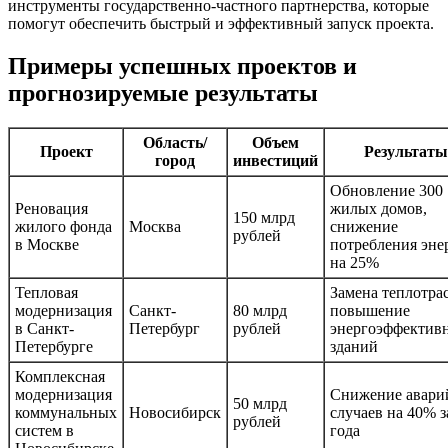
инструменты государственно-частного партнерства, которые
помогут обеспечить быстрый и эффективный запуск проекта.
Примеры успешных проектов и
прогнозируемые результаты
Область/
Объем
Проект
Результаты
город
инвестиций
Обновление 300
Реновация
жилых домов,
150 млрд
жилого фонда
Москва
снижение
рублей
в Москве
потребления эне
на 25%
Тепловая
Замена теплотрас
модернизация
Санкт-
80 млрд
повышение
в Санкт-
Петербург
рублей
энергоэффектив
Петербурге
зданий
Комплексная
модернизация
Снижение авар
50 млрд
коммунальных
Новосибирск
случаев на 40% з
рублей
систем в
года